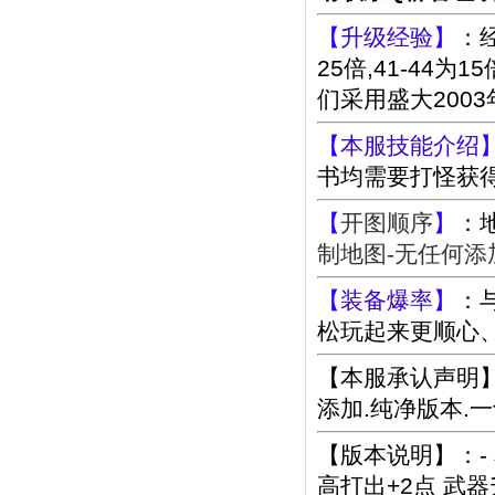
【
升级经验
】
：经
25倍,41-44为
们采用盛大2003
【
本服技能介绍
书均需要打怪获
【
开图顺序
】
：
制地图-无任何添
【
装备爆率
】
：
松玩起来更顺心
【本服承认声明】
添加.纯净版本.
【版本说明】：-
高打出+2点 武器