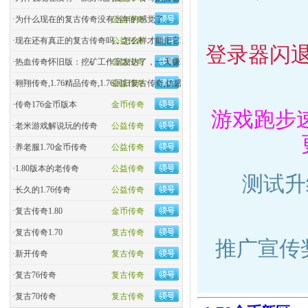
·
为什么现在的复古传奇没有当年的感觉了
公益传奇
·
现在还有真正的复古传奇吗，怎么样才能把它玩好
公益传奇
登录器闪
·
热血传奇怀旧版：挖矿工作室发达了，一天赚3000
公益传奇
·
翱翔传奇,1.76精品传奇,1.76回归复古传奇,仿盛大热血�
公益传奇
·
传奇176金币版本
金币传奇
游戏跑步
·
老米游戏解说玩的传奇
公益传奇
·
养老服1.70金币传奇
公益传奇
·
1.80版本的老传奇
公益传奇
测试升
·
长久的1.76传奇
公益传奇
·
复古传奇1.80
金币传奇
·
复古传奇1.70
复古传奇
推广宣传
·
新开传奇
复古传奇
·
复古76传奇
复古传奇
·
复古70传奇
复古传奇