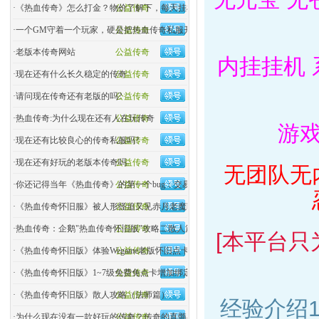
·
《热血传奇》怎么打金？物价了解下，每天挂机挣个烟钱
公益传奇
·
一个GM守着一个玩家，硬是把热血传奇私服开了两年！
公益传奇
·
老版本传奇网站
公益传奇
内挂挂机 
·
现在还有什么长久稳定的传奇
公益传奇
·
请问现在传奇还有老版的吗?
公益传奇
·
热血传奇:为什么现在还有人在玩传奇
公益传奇
游
·
现在还有比较良心的传奇私服吗?
公益传奇
·
现在还有好玩的老版本传奇吗
公益传奇
无团队无
·
你还记得当年《热血传奇》的第一个bug：交易bug吗？
公益传奇
·
《热血传奇怀旧服》被人形怪追又见赤月老魔boss
公益传奇
·
热血传奇：企鹅"热血传奇怀旧版"攻略二散人篇（战士）
公益传奇
[本平台
·
《热血传奇怀旧版》体验Wegame老版怀旧点卡模式1.76依
公益传奇
·
《热血传奇怀旧版》1~7级免费免点卡增加绑定金币
公益传奇
·
《热血传奇怀旧版》散人攻略（法师篇）
公益传奇
经验介绍1-
·
为什么现在没有一款好玩的传奇？传奇的真髓在哪？
公益传奇