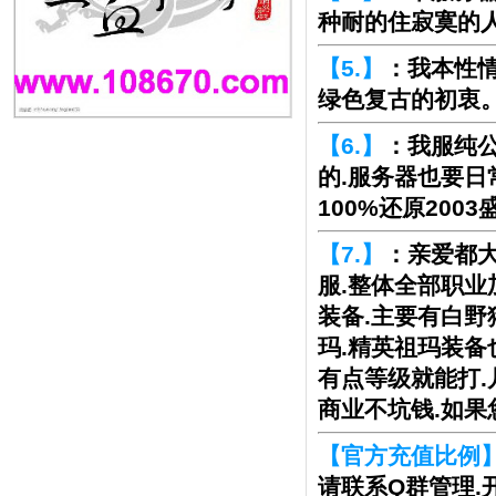
种耐的住寂寞的
【5.】
：我本性
绿色复古的初衷
【6.】
：我服纯公
的.服务器也要日
100%还原200
【7.】
：亲爱都大
服.整体全部职业
装备.主要有白野
玛.精英祖玛装备
有点等级就能打.
商业不坑钱.如果
【官方充值比例
请联系Q群管理.