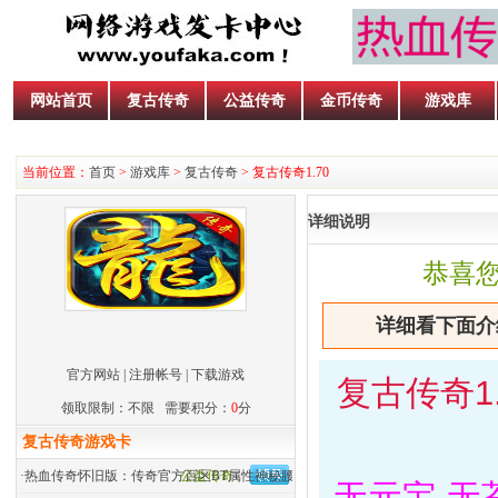
网站首页
复古传奇
公益传奇
金币传奇
游戏库
当前位置：
首页
>
游戏库
>
复古传奇
> 复古传奇1.70
详细说明
恭喜
详细看下面介绍
官方网站
|
注册帐号
|
下载游戏
复古传奇1.
领取限制：不限 需要积分：
0
分
复古传奇游戏卡
·
热血传奇怀旧版：传奇官方百区BT属性神秘腰带来历
公益传奇
无元宝 无