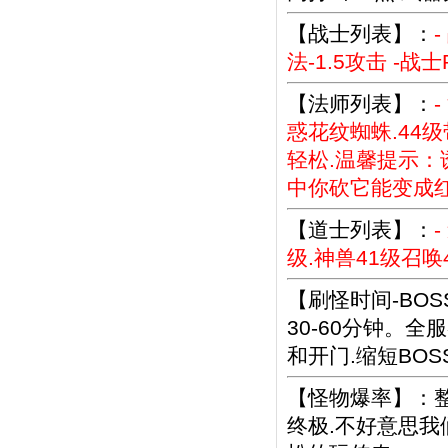
【战士列表】：
法-1.5攻击 -战
【法师列表】：
惑花纹蜘蛛.44
轻松.温馨提示：
中你砍它能变成
【道士列表】：
级.神兽41级召唤
【刷怪时间-BOS
30-60分钟。全
和开门.缩短BO
【怪物爆率】：整
终极.不好意思我