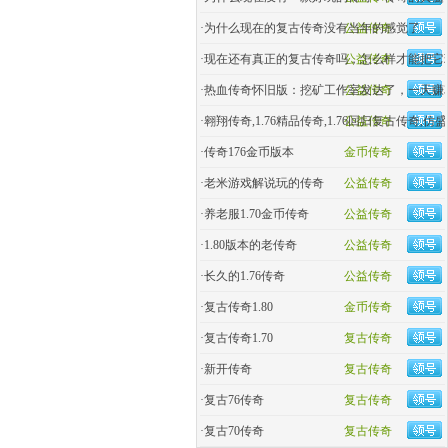
·
为什么现在的复古传奇没有当年的感觉了
公益传奇
·
现在还有真正的复古传奇吗，怎么样才能把它
公益传奇
·
热血传奇怀旧版：挖矿工作室发达了，一天赚30
公益传奇
·
翱翔传奇,1.76精品传奇,1.76回归复古传奇,仿
公益传奇
·
传奇176金币版本
金币传奇
·
老米游戏解说玩的传奇
公益传奇
·
养老服1.70金币传奇
公益传奇
·
1.80版本的老传奇
公益传奇
·
长久的1.76传奇
公益传奇
·
复古传奇1.80
金币传奇
·
复古传奇1.70
复古传奇
·
新开传奇
复古传奇
·
复古76传奇
复古传奇
·
复古70传奇
复古传奇