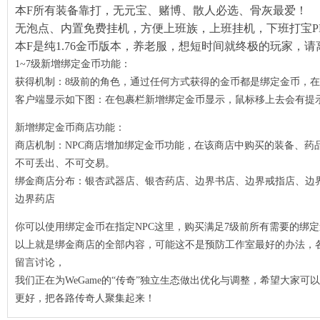
机挣个烟钱
本F所有装备靠打，无元宝、赌博、散人必选、骨灰最爱！
无泡点、内置免费挂机，方便上班族，上班挂机，下班打宝P
开了两年！
本F是纯1.76金币版本，养老服，想短时间就终极的玩家，请
1~7级新增绑定金币功能：
获得机制：8级前的角色，通过任何方式获得的金币都是绑定金币，
客户端显示如下图：在包裹栏新增绑定金币显示，鼠标移上去会有提
新增绑定金币商店功能：
商店机制：NPC商店增加绑定金币功能，在该商店中购买的装备、药
不可丢出、不可交易。
绑金商店分布：银杏武器店、银杏药店、边界书店、边界戒指店、边
bug吗？
边界药店
ss
你可以使用绑定金币在指定NPC这里，购买满足7级前所有需要的绑
篇（战士）
以上就是绑金商店的全部内容，可能这不是预防工作室最好的办法，
式1.76依
留言讨论，
定金币
我们正在为WeGame的“传奇”独立生态做出优化与调整，希望大家可
更好，把各路传奇人聚集起来！
在哪？