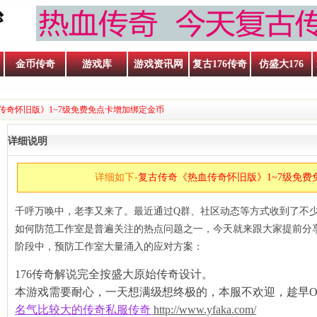
金币传奇
游戏库
游戏资讯网
复古176传奇
仿盛大176
血传奇怀旧版》1~7级免费免点卡增加绑定金币
详细说明
详细如下-
复古传奇《热血传奇怀旧版》1~7级免费
千呼万唤中，老李又来了。最近通过Q群、社区动态等方式收到了不
如何防范工作室是普遍关注的热点问题之一，今天就来跟大家提前分享一
阶段中，预防工作室大量涌入的应对方案：
176传奇解说完全按盛大原始传奇设计。
本游戏需要耐心，一天想满级想终极的，本服不欢迎，趁早O
带来历
名气比较大的传奇私服传奇
http://www.yfaka.com/