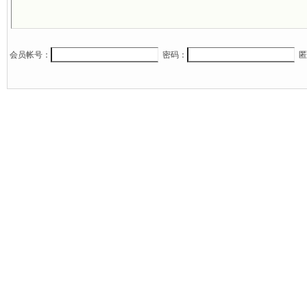
会员帐号：
密码：
匿