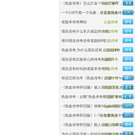
·
《热血传奇》怎么打金？物价了解下，每天挂
公益传奇
·
一个GM守着一个玩家，硬是把热血传奇私服
公益传奇
·
老版本传奇网站
公益传奇
·
现在还有什么长久稳定的传奇
公益传奇
·
请问现在传奇还有老版的吗?
公益传奇
·
热血传奇:为什么现在还有人在玩传奇
公益传奇
·
现在还有比较良心的传奇私服吗?
公益传奇
·
现在还有好玩的老版本传奇吗
公益传奇
·
你还记得当年《热血传奇》的第一个bug：交易
公益传奇
·
《热血传奇怀旧服》被人形怪追又见赤月老魔bo
公益传奇
·
热血传奇：企鹅"热血传奇怀旧版"攻略二散人
公益传奇
·
《热血传奇怀旧版》体验Wegame老版怀旧点卡模
公益传奇
·
《热血传奇怀旧版》1~7级免费免点卡增加绑
公益传奇
·
《热血传奇怀旧版》散人攻略（法师篇）
公益传奇
·
为什么现在没有一款好玩的传奇？传奇的真髓
公益传奇