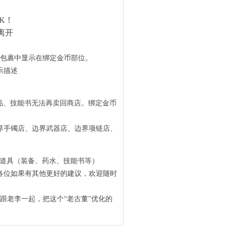
K！
离开
在包裹中显示在绑定金币部位。
示描述
品、技能书无法再卖回商店。绑定金币
界手镯店、边界武器店、边界项链店、
定道具（装备、药水、技能书等）
各位如果有其他更好的建议，欢迎随时
以跟老李一起，把这个“老古董”优化的