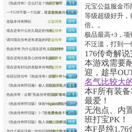
·
《热血传奇》怎么打金？物价了解下，每天挂机挣个烟钱
公益传奇
元宝公益服金币
·
一个GM守着一个玩家，硬是把热血传奇私服开了两年！
公益传奇
等级超级好升，前3
·
老版本传奇网站
公益传奇
倍。。
·
现在还有什么长久稳定的传奇
公益传奇
极品最高+3，
·
请问现在传奇还有老版的吗?
公益传奇
不泛滥，打到一
·
热血传奇:为什么现在还有人在玩传奇
公益传奇
176传奇解
·
现在还有比较良心的传奇私服吗?
公益传奇
本游戏需要
·
现在还有好玩的老版本传奇吗
公益传奇
迎，趁早OU
·
你还记得当年《热血传奇》的第一个bug：交易bug吗？
公益传奇
名气比较大
·
《热血传奇怀旧服》被人形怪追又见赤月老魔boss
公益传奇
本F所有装
·
热血传奇：企鹅"热血传奇怀旧版"攻略二散人篇（战士）
公益传奇
最爱！
·
《热血传奇怀旧版》体验Wegame老版怀旧点卡模式1.76依
公益传奇
无泡点、内
·
《热血传奇怀旧版》1~7级免费免点卡增加绑定金币
公益传奇
班打宝PK！
·
《热血传奇怀旧版》散人攻略（法师篇）
公益传奇
本F是纯1.
·
为什么现在没有一款好玩的传奇？传奇的真髓在哪？
公益传奇