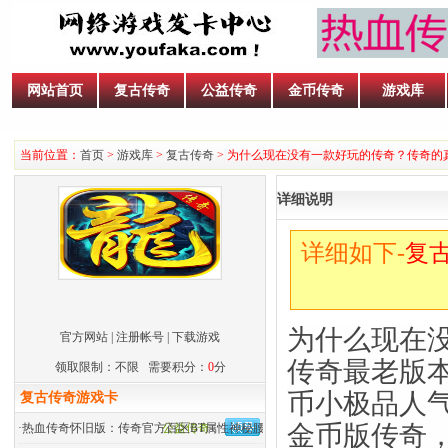
网站首页
复古传奇
公益传奇
金币传奇
游戏库
当前位置：
首页
>
游戏库
>
复古传奇
> 为什么现在没有一款好玩的传奇？传奇的
详细说明
详细如下-
复
为什么现在
官方网站
|
注册帐号
|
下载游戏
传奇最老版本
领取限制：不限 需要积分：
0
分
币小极品人气
复古传奇游戏卡
金币版传奇，
·
热血传奇怀旧版：传奇官方百区BT属性神秘腰带来历
公益传奇