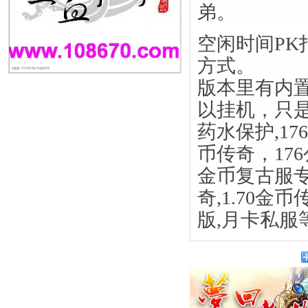
弟。
空闲时间P
方式。
版本里有内
以挂机，只
药水保护,17
币传奇，17
金币复古服专
奇,1.70金
版,月卡私服