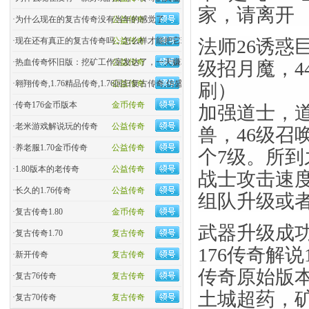
家，请离开
·
为什么现在的复古传奇没有当年的感觉了
公益传奇
·
现在还有真正的复古传奇吗，怎么样才能把它玩好
公益传奇
法师26诱惑
·
热血传奇怀旧版：挖矿工作室发达了，一天赚3000
公益传奇
级招月魔，4
·
翱翔传奇,1.76精品传奇,1.76回归复古传奇,仿盛大热血�
公益传奇
刷）
·
传奇176金币版本
金币传奇
加强道士，道
·
老米游戏解说玩的传奇
公益传奇
兽，46级召
·
养老服1.70金币传奇
公益传奇
个7级。所
·
1.80版本的老传奇
公益传奇
战士攻击速
·
长久的1.76传奇
公益传奇
组队升级或
·
复古传奇1.80
金币传奇
武器升级成
·
复古传奇1.70
复古传奇
176传奇解说
·
新开传奇
复古传奇
传奇原始版
·
复古76传奇
复古传奇
土城超药，
·
复古70传奇
复古传奇