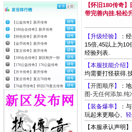
【怀旧180传奇
带完善内挂.轻松
【公益传奇】新开传奇
【180合击传奇】新开传奇
【
升级经验
】
：经验
【特色传奇】新开传奇
15倍,45以上为1
【金币传奇】新开传奇
【复古传奇】新开传奇
经验列表.
【180合击传奇】新区刚开一秒
【
本服技能介绍
】
【176公益传奇】176公益传奇
【月卡传奇】新开传奇
均需要打怪获得.
【复古传奇】复古76传奇
【
开图顺序
】
：地
【76金币传奇】怀旧176复古传奇
图-无任何添加.纯
【
装备爆率
】
：与
玩起来更顺心、
轻
【本服承认声明】