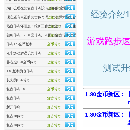
·
为什么现在的复古传奇没有当年的感觉了
公益传奇
经验介绍1-
·
现在还有真正的复古传奇吗，怎么样才能把它玩好
公益传奇
·
热血传奇怀旧版：挖矿工作室发达了，一天赚3000
公益传奇
·
翱翔传奇,1.76精品传奇,1.76回归复古传奇,仿盛大热血�
公益传奇
游戏跑步
·
传奇176金币版本
金币传奇
·
老米游戏解说玩的传奇
公益传奇
·
养老服1.70金币传奇
公益传奇
测试升
·
1.80版本的老传奇
公益传奇
·
长久的1.76传奇
公益传奇
·
复古传奇1.80
金币传奇
1.80金币新区：
·
复古传奇1.70
复古传奇
·
新开传奇
复古传奇
1.80金币新区：
·
复古76传奇
复古传奇
·
复古70传奇
复古传奇