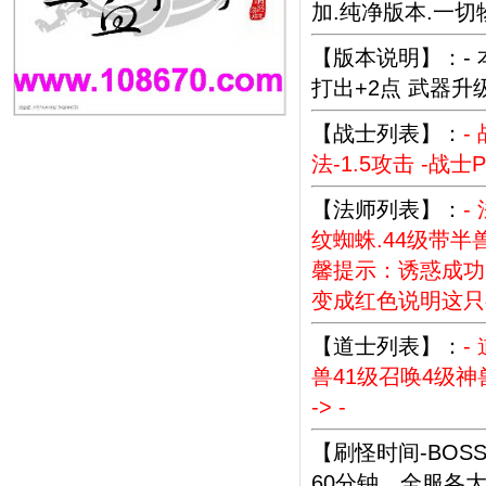
加.纯净版本.一切
【版本说明】：-
打出+2点 武器升级
【战士列表】：
-
法-1.5攻击 -战士
【法师列表】：
-
纹蜘蛛.44级带半
馨提示：诱惑成功
变成红色说明这只
【道士列表】：
-
兽41级召唤4级神
-> -
【刷怪时间-BOS
60分钟。全服各大