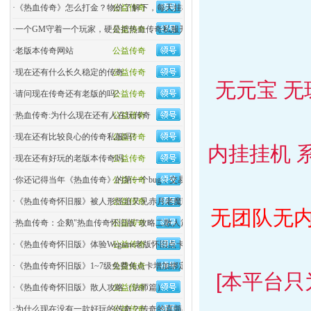
·
《热血传奇》怎么打金？物价了解下，每天挂机挣个烟钱
公益传奇
·
一个GM守着一个玩家，硬是把热血传奇私服开了两年！
公益传奇
·
老版本传奇网站
公益传奇
·
现在还有什么长久稳定的传奇
公益传奇
无元宝 无
·
请问现在传奇还有老版的吗?
公益传奇
·
热血传奇:为什么现在还有人在玩传奇
公益传奇
·
现在还有比较良心的传奇私服吗?
公益传奇
内挂挂机 
·
现在还有好玩的老版本传奇吗
公益传奇
·
你还记得当年《热血传奇》的第一个bug：交易bug吗？
公益传奇
·
《热血传奇怀旧服》被人形怪追又见赤月老魔boss
公益传奇
无团队无内
·
热血传奇：企鹅"热血传奇怀旧版"攻略二散人篇（战士）
公益传奇
·
《热血传奇怀旧版》体验Wegame老版怀旧点卡模式1.76依
公益传奇
·
《热血传奇怀旧版》1~7级免费免点卡增加绑定金币
公益传奇
[本平台
·
《热血传奇怀旧版》散人攻略（法师篇）
公益传奇
·
为什么现在没有一款好玩的传奇？传奇的真髓在哪？
公益传奇