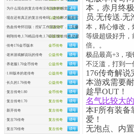
本，赤月终极
·
为什么现在的复古传奇没有当年的感觉了
公益传奇
员.无传送.无
·
现在还有真正的复古传奇吗，怎么样才能把它玩好
公益传奇
本，精心修改，
·
热血传奇怀旧版：挖矿工作室发达了，一天赚3000
公益传奇
等级超级好升，前3
·
翱翔传奇,1.76精品传奇,1.76回归复古传奇,仿盛大热血�
公益传奇
倍。。
·
传奇176金币版本
金币传奇
极品最高+3，
·
老米游戏解说玩的传奇
公益传奇
不泛滥，打到一
·
养老服1.70金币传奇
公益传奇
176传奇解
·
1.80版本的老传奇
公益传奇
本游戏需要
·
长久的1.76传奇
公益传奇
趁早OUT！
·
复古传奇1.80
金币传奇
名气比较大
·
复古传奇1.70
复古传奇
本F所有装备
·
新开传奇
复古传奇
爱！
·
复古76传奇
复古传奇
无泡点、内
·
复古70传奇
复古传奇