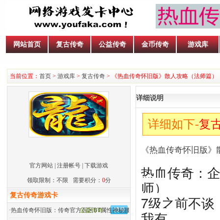
网站首页
复古传奇
公益传奇
金币传奇
游戏库
当前位置：
首页
>
游戏库
>
复古传奇
> 《热血传奇怀旧版》散人攻略（法师篇）
详细说明
详细如下-
复
《热血传奇怀旧版》
官方网站
|
注册帐号
|
下载游戏
热血传奇：企
领取限制：不限 需要积分：
0
分
师）
复古传奇游戏卡
7级之前不谈
·
热血传奇怀旧版：传奇官方百区BT属性神秘腰带来历
公益传奇
我有。