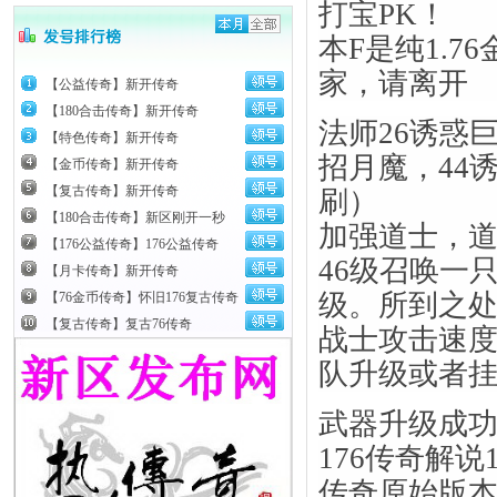
打宝PK！
本F是纯1.
家，请离开
【公益传奇】新开传奇
【180合击传奇】新开传奇
法师26诱惑
【特色传奇】新开传奇
招月魔，44
【金币传奇】新开传奇
【复古传奇】新开传奇
刷）
【180合击传奇】新区刚开一秒
加强道士，道
【176公益传奇】176公益传奇
46级召唤一
【月卡传奇】新开传奇
级。所到之
【76金币传奇】怀旧176复古传奇
【复古传奇】复古76传奇
战士攻击速
队升级或者
武器升级成功
176传奇解说
传奇原始版