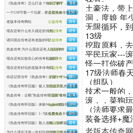
·
《热血传奇》怎么打金？物价了解下，每天挂机挣个烟钱
公益传奇
土豪法，带
·
一个GM守着一个玩家，硬是把热血传奇私服开了两年！
公益传奇
洞，度娘 年
·
老版本传奇网站
公益传奇
无限循环，到
·
现在还有什么长久稳定的传奇
公益传奇
13级
·
请问现在传奇还有老版的吗?
公益传奇
挖取原料，去
·
热血传奇:为什么现在还有人在玩传奇
公益传奇
平民玩家--
·
现在还有比较良心的传奇私服吗?
公益传奇
怪一打你破
·
现在还有好玩的老版本传奇吗
公益传奇
17级法师春
·
你还记得当年《热血传奇》的第一个bug：交易bug吗？
公益传奇
（组队）
·
《热血传奇怀旧服》被人形怪追又见赤月老魔boss
公益传奇
技术一般的
·
热血传奇：企鹅"热血传奇怀旧版"攻略二散人篇（战士）
公益传奇
滚，，菜狗
·
《热血传奇怀旧版》体验Wegame老版怀旧点卡模式1.76依
公益传奇
（法师要求
·
《热血传奇怀旧版》1~7级免费免点卡增加绑定金币
公益传奇
装备选择+魔
·
《热血传奇怀旧版》散人攻略（法师篇）
公益传奇
老版本传奇网站
·
为什么现在没有一款好玩的传奇？传奇的真髓在哪？
公益传奇