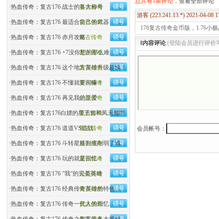
总共有1条评论，
查看全部评论
·
热血传奇：复古176 战士的各大称号
复古传奇
游客 (223.241.13.*) 2021-04-08 
·
热血传奇：复古176 最适合自己的武器
复古传奇
176复古传奇金币版，1.76小
·
热血传奇：复古176 赤月攻略
复古传奇
‖内容评论
(登陆会员进行评价
·
热血传奇：复古176 +7没你想的那么难
复古传奇
·
热血传奇：复古176 这个地方英雄升级超快！
复古传奇
·
热血传奇：复古176 不懂就要问嘛！
复古传奇
·
热血传奇：复古176 再见我的至爱
公益传奇
·
热血传奇：复古176白嫖的星王套和凤天魔甲
复古传奇
·
热血传奇：复古176 道道VS道战
复古传奇
会员帐号：
·
热血传奇：复古176 斗转星移到底削弱了谁
复古传奇
·
热血传奇：复古176 玩的就是回忆！
复古传奇
·
热血传奇：复古176 ”我“的完美英雄
公益传奇
·
热血传奇：复古176 经典传奇英雄的特色
复古传奇
·
热血传奇：复古176 传奇一代人的回忆
复古传奇