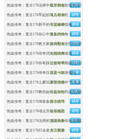
·
热血传奇：复古176法师中龍牙和血饮谁更强？
复古传奇
·
热血传奇：复古176早起的鸟儿有虫吃
复古传奇
·
热血传奇：复古176新手的寻宝秘籍指南
公益传奇
·
热血传奇：复古176你心中装备的价格？
复古传奇
·
热血传奇：复古176教大家如何配合攻打BOOS
复古传奇
·
热血传奇：复古176传奇消失的经典场景
公益传奇
·
热血传奇：复古176你有踩过传奇早期的四大坑吗？
公益传奇
·
热血传奇：复古176传奇仅仅是一款游戏吗
复古传奇
·
热血传奇：复古176土豪玩家那些操作“气死人"
复古传奇
·
热血传奇：复古176教你如何走出红药设置误区
公益传奇
·
热血传奇：复古176淘装备的小技巧
复古传奇
·
热血传奇：复古176堵点升级不能忍
公益传奇
·
热血传奇：复古176法师的顶级装备你知道哪些
复古传奇
·
热血传奇：复古176行会老大三要素
复古传奇