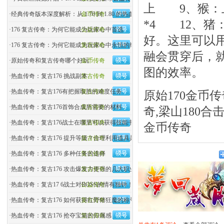
上 9、猴：
·
经典传奇版本深度解析：从 1.70 到 1.80 的热血变迁
金币传奇
*4 12、
·
176 复古传奇：为何它能成为玩家心中首选
公益传奇
好。这里可以
·
176 复古传奇：为何它能成为玩家心中永恒的经典？
复古传奇
融会贯穿后，
·
原始传奇和复古传奇哪个好玩
金币传奇
图的效率。
·
热血传奇：复古176 挑战副本
复古传奇
·
热血传奇：复古176有把握取胜的难度任务
复古传奇
原始170金币传
·
热血传奇：复古176首饰合成所需要的材料
复古传奇
奇,梁山180合
·
热血传奇：复古176战士在哪里可以获得技能书
复古传奇
金币传奇
·
热血传奇：复古176 提升等级？合理利用道具是关键
复古传奇
·
热血传奇：复古176 多种任务的选择
复古传奇
·
热血传奇：复古176 攻击爆发力更强的几大职业
复古传奇
·
热血传奇：复古17 6战士对BOSS的情有独钟！
公益传奇
·
热血传奇：复古176 如何获得红野猪狂魔的称号？
复古传奇
·
热血传奇：复古176 抢夺宝箱的归属感
复古传奇