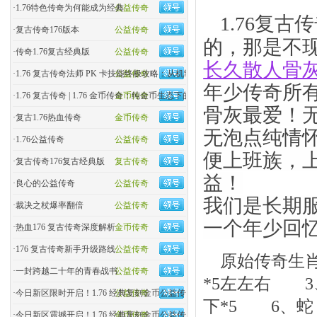
·
1.76特色传奇为何能成为经典
公益传奇
1.76复
·
复古传奇176版本
公益传奇
的，那是不
·
传奇1.76复古经典版
公益传奇
长久散人骨
·
1.76 复古传奇法师 PK 卡技能终极攻略：从机制到实战
公益传奇
年少传奇所
·
1.76 复古传奇 | 1.76 金币传奇：纯金币生态下的玛法�
金币传奇
骨灰最爱！
·
复古1.76热血传奇
金币传奇
无泡点纯情
·
1.76公益传奇
公益传奇
便上班族，
·
复古传奇176复古经典版
复古传奇
益！
·
良心的公益传奇
公益传奇
我们是长期服
·
裁决之杖爆率翻倍
公益传奇
一个年少回忆
·
热血176 复古传奇深度解析
金币传奇
·
176 复古传奇新手升级路线
公益传奇
原始传奇生肖
·
一封跨越二十年的青春战书
公益传奇
*5左左右 
·
今日新区限时开启！1.76 经典复刻金币公益传奇
公益传奇
下*5 6、
·
今日新区震撼开启！1.76 经典复刻金币公益传奇，零氪�
金币传奇