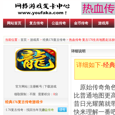
网站首页
复古传奇
公益传奇
金币传奇
游戏库
当前位置：
首页
>
游戏库
>
经典176复古传奇
> 热血传奇:复古176生肖地图走法攻
详细说明
详细如下-
经典
原始传奇角色
官方网站
|
注册帐号
|
下载游戏
比普通地图更
领取限制：不限 需要积分：
0
分
经典176复古传奇游戏卡
昔日光耀菌就
·
1.76复古传奇：找回当年兄弟
公益传奇
快来理解一番吧