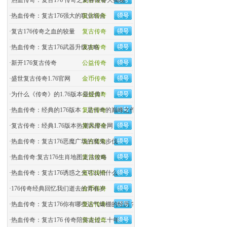
·
热血传奇：复古176 传奇之刺客装备大揭秘
复古传奇
·
热血传奇：复古176强大的职业组合
复古传奇
·
复古176传奇之血的较量
复古传奇
·
热血传奇：复古176武器升级攻略
复古传奇
·
新开176复古传奇
公益传奇
·
盛世复古传奇1.76官网
金币传奇
·
为什么《传奇》的1.76版本最经典?
公益传奇
·
热血传奇：经典的176版本，是传奇的巅峰之作吗？
复古传奇
·
复古传奇：经典1.76版本热潮风靡全网
复古传奇
·
热血传奇：复古176恶魔广场的魔鬼步伐
复古传奇
·
热血传奇:复古176生肖地图走法攻略
复古传奇
·
热血传奇：复古176诱惑之光可以招什么
复古传奇
·
176传奇经典回忆我们逝去的青春岁
金币传奇
·
热血传奇：复古176你有哪些运气爆棚的经历？
复古传奇
·
热血传奇：复古176 传奇陪你走过二十年
复古传奇