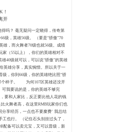
K！
离开
晓得吗？ 毫无疑问一定晓得，传奇第
6级，英雄56级。 （要是“骄傲”70
英雄，而火舞者70级也就56级。成绩
玩家（55以上），你们的英雄相对不
雄40级就可以，可以说“骄傲”的英雄
没有给英雄分享，真实惋惜。所以关于一
晋级，你到66级，你的英雄绝比照“骄
2那个样子。 为何107区英雄还没开
。可我要说的是，你的英雄不够完
1级，要和人家比，反正要比他人花的钱
还是比火舞者高，在这里RMB玩家你们也
同分享经历，一点也不要糜费’ 我总结
手工也行。 （记住石头别挂过头了，
失掉配备可以卖元宝，又可以晋级，新