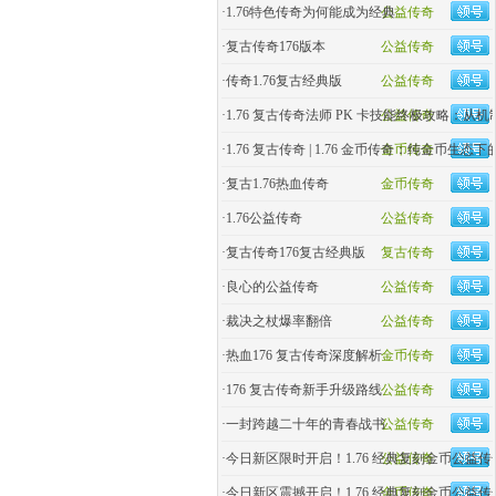
·
1.76特色传奇为何能成为经典
公益传奇
·
复古传奇176版本
公益传奇
·
传奇1.76复古经典版
公益传奇
·
1.76 复古传奇法师 PK 卡技能终极攻略：从
公益传奇
·
1.76 复古传奇 | 1.76 金币传奇：纯金币生态
金币传奇
·
复古1.76热血传奇
金币传奇
·
1.76公益传奇
公益传奇
·
复古传奇176复古经典版
复古传奇
·
良心的公益传奇
公益传奇
·
裁决之杖爆率翻倍
公益传奇
·
热血176 复古传奇深度解析
金币传奇
·
176 复古传奇新手升级路线
公益传奇
·
一封跨越二十年的青春战书
公益传奇
·
今日新区限时开启！1.76 经典复刻金币公益传
公益传奇
·
今日新区震撼开启！1.76 经典复刻金币公益
金币传奇