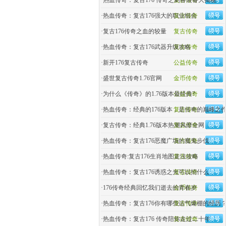
·
热血传奇：复古176 传奇之刺客装备大揭秘
复古传奇
·
热血传奇：复古176强大的职业组合
复古传奇
·
复古176传奇之血的较量
复古传奇
·
热血传奇：复古176武器升级攻略
复古传奇
·
新开176复古传奇
公益传奇
·
盛世复古传奇1.76官网
金币传奇
·
为什么《传奇》的1.76版本最经典?
公益传奇
·
热血传奇：经典的176版本，是传奇的巅峰之
复古传奇
·
复古传奇：经典1.76版本热潮风靡全网
复古传奇
·
热血传奇：复古176恶魔广场的魔鬼步伐
复古传奇
·
热血传奇:复古176生肖地图走法攻略
复古传奇
·
热血传奇：复古176诱惑之光可以招什么
复古传奇
·
176传奇经典回忆我们逝去的青春岁
金币传奇
·
热血传奇：复古176你有哪些运气爆棚的经历
复古传奇
·
热血传奇：复古176 传奇陪你走过二十年
复古传奇