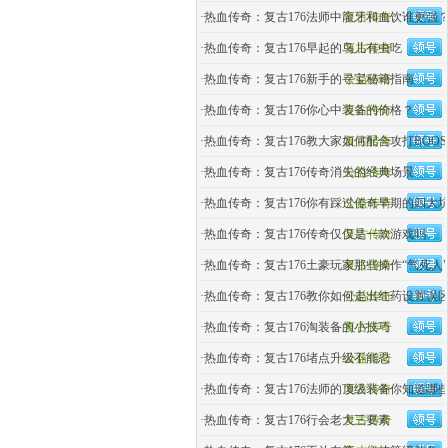
·
热血传奇：复古176法师中龍牙和血饮谁更强
复古传奇
·
热血传奇：复古176早起的鸟儿有虫吃
复古传奇
·
热血传奇：复古176新手的寻宝秘籍指南
公益传奇
·
热血传奇：复古176你心中装备的价格？
复古传奇
·
热血传奇：复古176教大家如何配合攻打BOOS
复古传奇
·
热血传奇：复古176传奇消失的经典场景
公益传奇
·
热血传奇：复古176你有踩过传奇早期的四大
公益传奇
·
热血传奇：复古176传奇仅仅是一款游戏吗
复古传奇
·
热血传奇：复古176土豪玩家那些操作“气死人"
复古传奇
·
热血传奇：复古176教你如何走出红药设置误
公益传奇
·
热血传奇：复古176淘装备的小技巧
复古传奇
·
热血传奇：复古176堵点升级不能忍
公益传奇
·
热血传奇：复古176法师的顶级装备你知道哪
复古传奇
·
热血传奇：复古176行会老大三要素
复古传奇