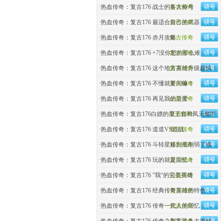
·
热血传奇：复古176 战士的各大称号
复古传奇
·
热血传奇：复古176 最适合自己的武器
复古传奇
·
热血传奇：复古176 赤月攻略
复古传奇
·
热血传奇：复古176 +7没你想的那么难
复古传奇
·
热血传奇：复古176 这个地方英雄升级超快！
复古传奇
·
热血传奇：复古176 不懂就要问嘛！
复古传奇
·
热血传奇：复古176 再见我的至爱
公益传奇
·
热血传奇：复古176白嫖的星王套和凤天魔甲
复古传奇
·
热血传奇：复古176 道道VS道战
复古传奇
·
热血传奇：复古176 斗转星移到底削弱了谁
复古传奇
·
热血传奇：复古176 玩的就是回忆！
复古传奇
·
热血传奇：复古176 ”我“的完美英雄
公益传奇
·
热血传奇：复古176 经典传奇英雄的特色
复古传奇
·
热血传奇：复古176 传奇一代人的回忆
复古传奇