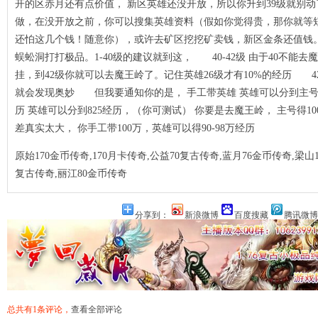
开的区赤月还有点价值， 新区英雄还没开放，所以你升到39级就别动
血变迁
做，在没开放之前，你可以搜集英雄资料（假如你觉得贵，那你就等短
还怕这几个钱！随意你），或许去矿区挖挖矿卖钱，新区金条还值钱
蜈蚣洞打打极品。1-40级的建议就到这， 40-42级 由于40不能
经典？
挂，到42级你就可以去魔王岭了。记住英雄26级才有10%的经历 42
就会发现奥妙 但我要通知你的是， 手工带英雄 英雄可以分到主号的90
历 英雄可以分到825经历，（你可测试） 你要是去魔王岭， 主号得100
差真实太大， 你手工带100万，英雄可以得90-98万经历
原始170金币传奇,170月卡传奇,公益70复古传奇,蓝月76金币传奇,梁山1
复古传奇,丽江80金币传奇
书
是关键
分享到：
新浪微博
百度搜藏
腾讯微博
业
号？
总共有1条评论，
查看全部评论