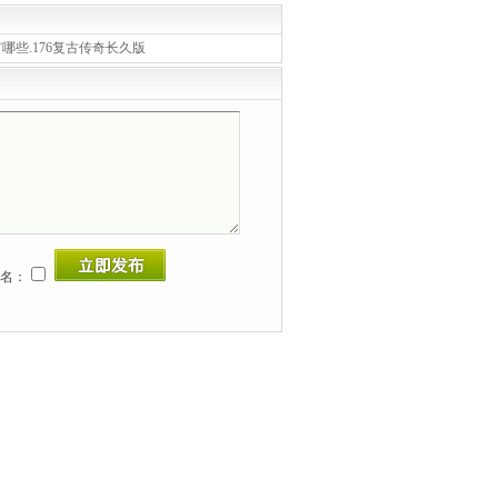
有哪些.176复古传奇长久版
名：