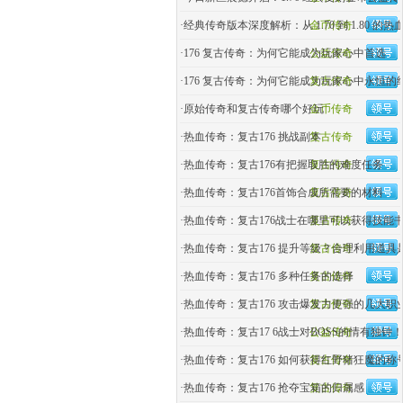
·
经典传奇版本深度解析：从 1.70 到 1.80 的热
金币传奇
·
176 复古传奇：为何它能成为玩家心中首选
公益传奇
·
176 复古传奇：为何它能成为玩家心中永恒的
复古传奇
·
原始传奇和复古传奇哪个好玩
金币传奇
·
热血传奇：复古176 挑战副本
复古传奇
·
热血传奇：复古176有把握取胜的难度任务
复古传奇
·
热血传奇：复古176首饰合成所需要的材料
复古传奇
·
热血传奇：复古176战士在哪里可以获得技能
复古传奇
·
热血传奇：复古176 提升等级？合理利用道具
复古传奇
·
热血传奇：复古176 多种任务的选择
复古传奇
·
热血传奇：复古176 攻击爆发力更强的几大职
复古传奇
·
热血传奇：复古17 6战士对BOSS的情有独钟！
公益传奇
·
热血传奇：复古176 如何获得红野猪狂魔的称
复古传奇
·
热血传奇：复古176 抢夺宝箱的归属感
复古传奇