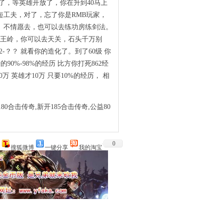
了，等英雄开放了，你在升到40马上
工夫，对了，忘了你是RMB玩家，
。不情愿去，也可以去练功房练剑法。
去魔王岭，你可以去天关，石头千万别
-？？ 就看你的造化了。到了60级 你
%-98%的经历 比方你打死862经
万 英雄才10万 只要10%的经历， 相
80合击传奇,新开185合击传奇,公益80
0
搜狐微博
一键分享
我的淘宝