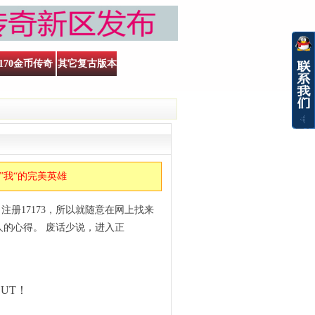
170金币传奇
其它复古版本
 ”我“的完美英雄
册17173，所以就随意在网上找来
人的心得。 废话少说，进入正
UT！