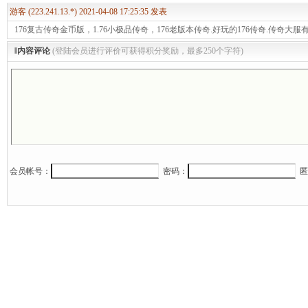
游客 (223.241.13.*) 2021-04-08 17:25:35 发表
176复古传奇金币版，1.76小极品传奇，176老版本传奇.好玩的176传奇.传奇大服
‖内容评论
(登陆会员进行评价可获得积分奖励，最多250个字符)
会员帐号：
密码：
匿