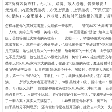
本F所有装备靠打，无元宝、赌博、散人必选、骨灰最爱！
无泡点、内置免费挂机，方便上班族，上班挂机，下班打宝P
本F是纯1.76金币版本，养老服，想短时间就终极的玩家，请
怎样样把你的英雄完满型，先理解一些东西。 请问84区“火舞者”
机制到实战
一人物。如今主号70级，英雄56级。 101区雷霆的“骄傲” 如今主号6
下的玛法�
级，英雄等级比火舞者的英雄高） 比照一下， 骄傲66级就有56级
就出在这里。就在于多少级做英雄，也就说传奇出了英雄以前的RMB
是完满型。这也就是浩大的一种绝招，给老玩家的一种打击，由于做英
也不是完满型，他也就是在55级做的英雄，惋惜了40-55这些经历
些刚玩的RMB玩家有大大的益处，假设你40级做的英雄，魔王岭射猪
傲”的英雄等级高，估量在58-59级那个样子。70级时，你英雄大约6
放，第一个冲到55级的，不敢往上冲了，就担忧英雄成绩，还在等呢
满。 所以说火舞者更没话说了，70级 英雄才56级， 除非他冲7
多。可71级又怎样， 假如是40级做英雄的RMB玩家。冲到71级 ，
未必要冲71， 只是打个比如。 你们只需记住这一句话，“要和英雄一
了一套方案：真实太完满型了。 1-40级 随意你挂石头，魔王岭，
奇
由于英雄分不到经历） 还有假如你是在新开区的，建议去冲天关，
传奇，零氪�