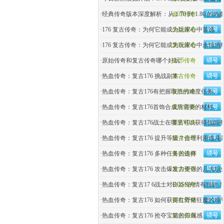
·
经典传奇版本深度解析：从 1.70 到 1.80 的热
金币传奇
·
176 复古传奇：为何它能成为玩家心中首选
公益传奇
·
176 复古传奇：为何它能成为玩家心中永恒的
复古传奇
·
原始传奇和复古传奇哪个好玩
金币传奇
·
热血传奇：复古176 挑战副本
复古传奇
·
热血传奇：复古176有把握取胜的难度任务
复古传奇
·
热血传奇：复古176首饰合成所需要的材料
复古传奇
·
热血传奇：复古176战士在哪里可以获得技能
复古传奇
·
热血传奇：复古176 提升等级？合理利用道具
复古传奇
·
热血传奇：复古176 多种任务的选择
复古传奇
·
热血传奇：复古176 攻击爆发力更强的几大职
复古传奇
·
热血传奇：复古17 6战士对BOSS的情有独钟！
公益传奇
·
热血传奇：复古176 如何获得红野猪狂魔的称
复古传奇
·
热血传奇：复古176 抢夺宝箱的归属感
复古传奇