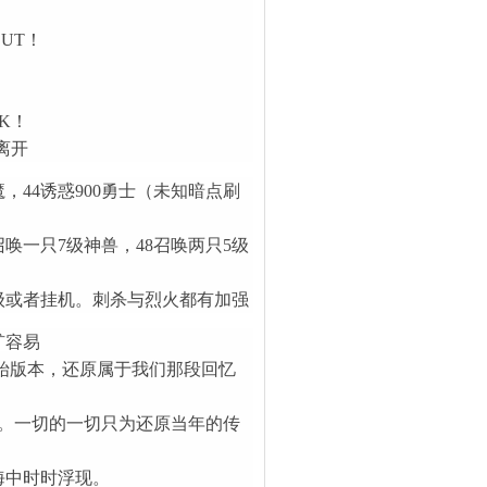
UT！
K！
离开
，44诱惑900勇士（未知暗点刷
召唤一只7级神兽，48召唤两只5级
级或者挂机。刺杀与烈火都有加强
矿容易
奇原始版本，还原属于我们那段回忆
。一切的一切只为还原当年的传
海中时时浮现。