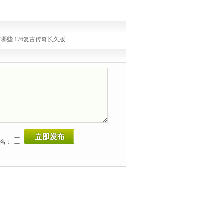
有哪些.176复古传奇长久版
名：