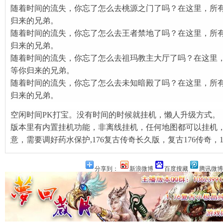
随着时间的流失，你忘了怎么去桃源之门了吗？在这里，所
血变迁
归来的兄弟。
随着时间的流失，你忘了怎么去王者禁地了吗？在这里，所
经典？
归来的兄弟。
随着时间的流失，你忘了怎么去祖玛教主大厅了吗？在这里
等你归来的兄弟。
随着时间的流失，你忘了怎么去未知暗殿了吗？在这里，所
归来的兄弟。
空闲时间PK打宝。没有时间的时候就挂机，懒人升级方式。
书
版本里有内置挂机功能，非离线挂机，任何地图都可以挂机
是关键
意，需要调好药水保护,176复古传奇长久版，复古176传奇，1
业
分享到：
新浪微博
百度搜藏
腾讯微博
号？