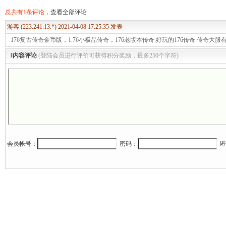
总共有1条评论，
查看全部评论
游客 (223.241.13.*) 2021-04-08 17:25:35 发表
176复古传奇金币版，1.76小极品传奇，176老版本传奇.好玩的176传奇.传奇大服
‖内容评论
(登陆会员进行评价可获得积分奖励，最多250个字符)
会员帐号：
密码：
匿