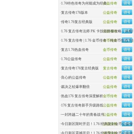
·
1.76特色传奇为何能成为经典
公益传奇
·
复古传奇176版本
公益传奇
·
传奇1.76复古经典版
公益传奇
·
1.76 复古传奇法师 PK 卡技能终极攻略：从
公益传奇
·
1.76 复古传奇 | 1.76 金币传奇：纯金币生态
金币传奇
·
复古1.76热血传奇
金币传奇
·
1.76公益传奇
公益传奇
·
复古传奇176复古经典版
复古传奇
·
良心的公益传奇
公益传奇
·
裁决之杖爆率翻倍
公益传奇
·
热血176 复古传奇深度解析
金币传奇
·
176 复古传奇新手升级路线
公益传奇
·
一封跨越二十年的青春战书
公益传奇
·
今日新区限时开启！1.76 经典复刻金币公益传
公益传奇
·
今日新区震撼开启！1.76 经典复刻金币公益
金币传奇