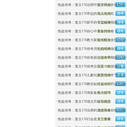
·
热血传奇：复古176法师中龍牙和血饮谁更强
复古传奇
·
热血传奇：复古176早起的鸟儿有虫吃
复古传奇
·
热血传奇：复古176新手的寻宝秘籍指南
公益传奇
·
热血传奇：复古176你心中装备的价格？
复古传奇
·
热血传奇：复古176教大家如何配合攻打BOOS
复古传奇
·
热血传奇：复古176传奇消失的经典场景
公益传奇
·
热血传奇：复古176你有踩过传奇早期的四大
公益传奇
·
热血传奇：复古176传奇仅仅是一款游戏吗
复古传奇
·
热血传奇：复古176土豪玩家那些操作“气死人"
复古传奇
·
热血传奇：复古176教你如何走出红药设置误
公益传奇
·
热血传奇：复古176淘装备的小技巧
复古传奇
·
热血传奇：复古176堵点升级不能忍
公益传奇
·
热血传奇：复古176法师的顶级装备你知道哪
复古传奇
·
热血传奇：复古176行会老大三要素
复古传奇