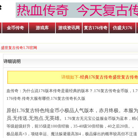
金币传奇
游戏库
游戏资讯网
复古176传奇
仿盛大176
 盛世复古传奇1.76官网
详细说明
详细如下-
经典176复古传奇盛世复古传奇1
血传奇：为什么说176版本传奇是最经典的版本？.176复古传奇金币版，1.7
176传奇.传奇大服有哪些.176复古传奇长久版
原创1.76
复古特色纯金币小极品人气版本，赤月终极。本服为纯
员.无传送.无泡点.无英雄。
1.76复古无元宝公益服金币版为蓝本，
等级超级好升，前35级是100倍经验，35-40级50倍经验，40之后20倍。。
极品最高+3，项链幸运、魔法躲避最高加4，极品爆出的概率较高但不泛滥