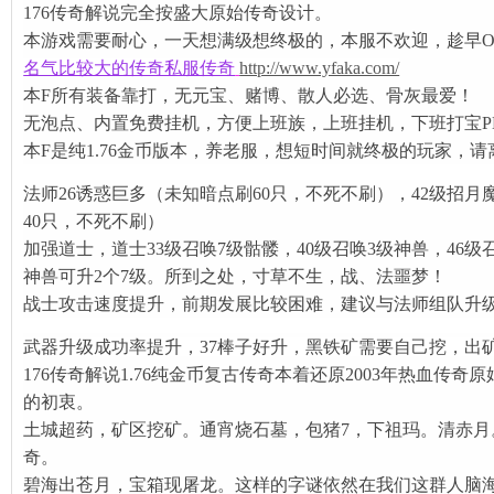
176传奇解说完全按盛大原始传奇设计。
本游戏需要耐心，一天想满级想终极的，本服不欢迎，趁早O
名气比较大的传奇私服传奇
http://www.yfaka.com/
本F所有装备靠打，无元宝、赌博、散人必选、骨灰最爱！
机制到实战
无泡点、内置免费挂机，方便上班族，上班挂机，下班打宝P
下的玛法�
本F是纯1.76金币版本，养老服，想短时间就终极的玩家，请
法师26诱惑巨多（未知暗点刷60只，不死不刷），42级招月魔
40只，不死不刷）
加强道士，道士33级召唤7级骷髅，40级召唤3级神兽，46级
神兽可升2个7级。所到之处，寸草不生，战、法噩梦！
战士攻击速度提升，前期发展比较困难，建议与法师组队升
武器升级成功率提升，37棒子好升，黑铁矿需要自己挖，出
176传奇解说1.76纯金币复古传奇本着还原2003年热血传
的初衷。
土城超药，矿区挖矿。通宵烧石墓，包猪7，下祖玛。清赤月
奇。
奇
碧海出苍月，宝箱现屠龙。这样的字谜依然在我们这群人脑
传奇，零氪�