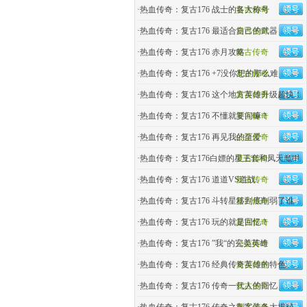
·
热血传奇：复古176 战士的各大称号
复古传奇
·
热血传奇：复古176 最适合自己的武器
复古传奇
·
热血传奇：复古176 赤月攻略
复古传奇
·
热血传奇：复古176 +7没你想的那么难
复古传奇
·
热血传奇：复古176 这个地方英雄升级超快！
复古传奇
·
热血传奇：复古176 不懂就要问嘛！
复古传奇
·
热血传奇：复古176 再见我的至爱
公益传奇
·
热血传奇：复古176白嫖的星王套和凤天魔甲
复古传奇
·
热血传奇：复古176 道道VS道战
复古传奇
·
热血传奇：复古176 斗转星移到底削弱了谁
复古传奇
·
热血传奇：复古176 玩的就是回忆！
复古传奇
·
热血传奇：复古176 ”我“的完美英雄
公益传奇
·
热血传奇：复古176 经典传奇英雄的特色
复古传奇
·
热血传奇：复古176 传奇一代人的回忆
复古传奇