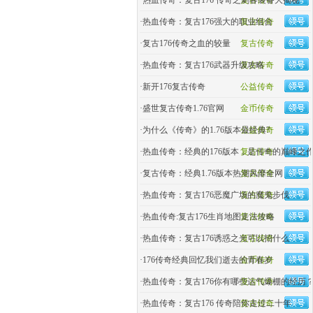
·
热血传奇：复古176 传奇之刺客装备大揭秘
复古传奇
·
热血传奇：复古176强大的职业组合
复古传奇
·
复古176传奇之血的较量
复古传奇
·
热血传奇：复古176武器升级攻略
复古传奇
·
新开176复古传奇
公益传奇
·
盛世复古传奇1.76官网
金币传奇
·
为什么《传奇》的1.76版本最经典?
公益传奇
·
热血传奇：经典的176版本，是传奇的巅峰之
复古传奇
·
复古传奇：经典1.76版本热潮风靡全网
复古传奇
·
热血传奇：复古176恶魔广场的魔鬼步伐
复古传奇
·
热血传奇:复古176生肖地图走法攻略
复古传奇
·
热血传奇：复古176诱惑之光可以招什么
复古传奇
·
176传奇经典回忆我们逝去的青春岁
金币传奇
·
热血传奇：复古176你有哪些运气爆棚的经历
复古传奇
·
热血传奇：复古176 传奇陪你走过二十年
复古传奇