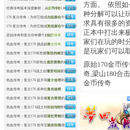
方面。 依照如
·
经典传奇版本深度解析：从 1.70 到 1.80 的热血变迁
金币传奇
种分解可以让
·
176 复古传奇：为何它能成为玩家心中首选
公益传奇
求具有很多的
·
176 复古传奇：为何它能成为玩家心中永恒的经典？
复古传奇
正本中打出来
·
原始传奇和复古传奇哪个好玩
金币传奇
家们在玩的时
·
热血传奇：复古176 挑战副本
复古传奇
是玩家们可以
·
热血传奇：复古176有把握取胜的难度任务
复古传奇
·
热血传奇：复古176首饰合成所需要的材料
复古传奇
原始170金币传
·
热血传奇：复古176战士在哪里可以获得技能书
复古传奇
奇,梁山180合
·
热血传奇：复古176 提升等级？合理利用道具是关键
复古传奇
金币传奇
·
热血传奇：复古176 多种任务的选择
复古传奇
·
热血传奇：复古176 攻击爆发力更强的几大职业
复古传奇
·
热血传奇：复古17 6战士对BOSS的情有独钟！
公益传奇
·
热血传奇：复古176 如何获得红野猪狂魔的称号？
复古传奇
·
热血传奇：复古176 抢夺宝箱的归属感
复古传奇