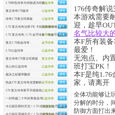
·
1.76特色传奇为何能成为经典
公益传奇
176传奇解
·
复古传奇176版本
公益传奇
本游戏需要
·
传奇1.76复古经典版
公益传奇
迎，趁早OU
·
1.76 复古传奇法师 PK 卡技能终极攻略：从机制到实战
公益传奇
名气比较大
·
1.76 复古传奇 | 1.76 金币传奇：纯金币生态下的玛法�
金币传奇
本F所有装
·
复古1.76热血传奇
金币传奇
最爱！
·
1.76公益传奇
公益传奇
无泡点、内
·
复古传奇176复古经典版
复古传奇
班打宝PK！
·
良心的公益传奇
公益传奇
本F是纯1.
·
裁决之杖爆率翻倍
公益传奇
家，请离开
·
热血176 复古传奇深度解析
金币传奇
·
176 复古传奇新手升级路线
公益传奇
全体功能够让
·
一封跨越二十年的青春战书
公益传奇
分解的时分，
·
今日新区限时开启！1.76 经典复刻金币公益传奇
公益传奇
防御方面打出
·
今日新区震撼开启！1.76 经典复刻金币公益传奇，零氪�
金币传奇