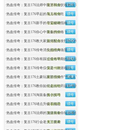
·
热血传奇：复古176法师中龍牙和血饮谁更强？
复古传奇
·
热血传奇：复古176早起的鸟儿有虫吃
复古传奇
·
热血传奇：复古176新手的寻宝秘籍指南
公益传奇
·
热血传奇：复古176你心中装备的价格？
复古传奇
·
热血传奇：复古176教大家如何配合攻打BOOS
复古传奇
·
热血传奇：复古176传奇消失的经典场景
公益传奇
·
热血传奇：复古176你有踩过传奇早期的四大坑吗？
公益传奇
·
热血传奇：复古176传奇仅仅是一款游戏吗
复古传奇
·
热血传奇：复古176土豪玩家那些操作“气死人"
复古传奇
·
热血传奇：复古176教你如何走出红药设置误区
公益传奇
·
热血传奇：复古176淘装备的小技巧
复古传奇
·
热血传奇：复古176堵点升级不能忍
公益传奇
·
热血传奇：复古176法师的顶级装备你知道哪些
复古传奇
·
热血传奇：复古176行会老大三要素
复古传奇