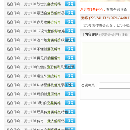
·
热血传奇：复古176 战士的各大称号
复古传奇
总共有1条评论，
查看全部评论
·
热血传奇：复古176 最适合自己的武器
复古传奇
游客 (223.241.13.*) 2021-04-08 
·
热血传奇：复古176 赤月攻略
复古传奇
176复古传奇金币版，1.76小
·
热血传奇：复古176 +7没你想的那么难
复古传奇
‖内容评论
(登陆会员进行评价
·
热血传奇：复古176 这个地方英雄升级超快！
复古传奇
·
热血传奇：复古176 不懂就要问嘛！
复古传奇
·
热血传奇：复古176 再见我的至爱
公益传奇
·
热血传奇：复古176白嫖的星王套和凤天魔甲
复古传奇
·
热血传奇：复古176 道道VS道战
复古传奇
·
热血传奇：复古176 斗转星移到底削弱了谁
复古传奇
会员帐号：
·
热血传奇：复古176 玩的就是回忆！
复古传奇
·
热血传奇：复古176 ”我“的完美英雄
公益传奇
·
热血传奇：复古176 经典传奇英雄的特色
复古传奇
·
热血传奇：复古176 传奇一代人的回忆
复古传奇