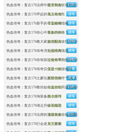
·
热血传奇：复古176法师中龍牙和血饮谁更强？
复古传奇
·
热血传奇：复古176早起的鸟儿有虫吃
复古传奇
·
热血传奇：复古176新手的寻宝秘籍指南
公益传奇
·
热血传奇：复古176你心中装备的价格？
复古传奇
·
热血传奇：复古176教大家如何配合攻打BOOS
复古传奇
·
热血传奇：复古176传奇消失的经典场景
公益传奇
·
热血传奇：复古176你有踩过传奇早期的四大坑吗？
公益传奇
·
热血传奇：复古176传奇仅仅是一款游戏吗
复古传奇
·
热血传奇：复古176土豪玩家那些操作“气死人"
复古传奇
·
热血传奇：复古176教你如何走出红药设置误区
公益传奇
·
热血传奇：复古176淘装备的小技巧
复古传奇
·
热血传奇：复古176堵点升级不能忍
公益传奇
·
热血传奇：复古176法师的顶级装备你知道哪些
复古传奇
·
热血传奇：复古176行会老大三要素
复古传奇