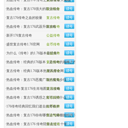
·
热血传奇：复古176 传奇之刺客装备大揭秘
复古传奇
·
热血传奇：复古176强大的职业组合
复古传奇
·
复古176传奇之血的较量
复古传奇
·
热血传奇：复古176武器升级攻略
复古传奇
·
新开176复古传奇
公益传奇
·
盛世复古传奇1.76官网
金币传奇
·
为什么《传奇》的1.76版本最经典?
公益传奇
·
热血传奇：经典的176版本，是传奇的巅峰之作吗？
复古传奇
·
复古传奇：经典1.76版本热潮风靡全网
复古传奇
·
热血传奇：复古176恶魔广场的魔鬼步伐
复古传奇
·
热血传奇:复古176生肖地图走法攻略
复古传奇
·
热血传奇：复古176诱惑之光可以招什么
复古传奇
·
176传奇经典回忆我们逝去的青春岁
金币传奇
·
热血传奇：复古176你有哪些运气爆棚的经历？
复古传奇
·
热血传奇：复古176 传奇陪你走过二十年
复古传奇