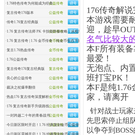
·
1.76特色传奇为何能成为经典
公益传奇
176传奇解
·
复古传奇176版本
公益传奇
本游戏需要
·
传奇1.76复古经典版
公益传奇
迎，趁早OU
·
1.76 复古传奇法师 PK 卡技能终极攻略：从机制到实战
公益传奇
名气比较大
·
1.76 复古传奇 | 1.76 金币传奇：纯金币生态下的玛法�
金币传奇
本F所有装
·
复古1.76热血传奇
金币传奇
最爱！
·
1.76公益传奇
公益传奇
无泡点、内
·
复古传奇176复古经典版
复古传奇
班打宝PK！
·
良心的公益传奇
公益传奇
本F是纯1.
·
裁决之杖爆率翻倍
公益传奇
家，请离开
·
热血176 复古传奇深度解析
金币传奇
·
176 复古传奇新手升级路线
公益传奇
针对战士玩家
·
一封跨越二十年的青春战书
公益传奇
先思索停止组
·
今日新区限时开启！1.76 经典复刻金币公益传奇
公益传奇
以争夺到BOS
·
今日新区震撼开启！1.76 经典复刻金币公益传奇，零氪�
金币传奇