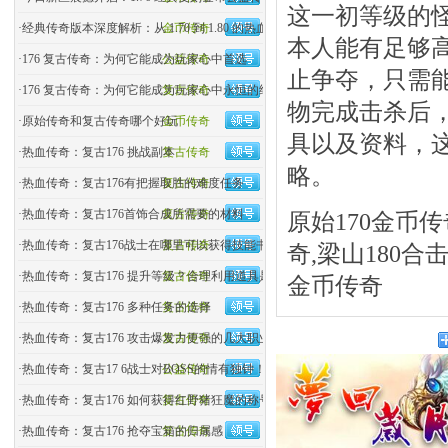
这一初等级的
·
经典传奇版本深度解析：从 1.70 到 1.80 的热血变迁
金币传奇
本人能有足够高
·
176 复古传奇：为何它能成为玩家心中首选
公益传奇
止争夺，只需能
·
176 复古传奇：为何它能成为玩家心中永恒的经典？
复古传奇
物完成击杀后
·
原始传奇和复古传奇哪个好玩
金币传奇
具以及资料，这
·
热血传奇：复古176 挑战副本
复古传奇
略。
·
热血传奇：复古176有把握取胜的难度任务
复古传奇
·
热血传奇：复古176首饰合成所需要的材料
复古传奇
原始170金币传
·
热血传奇：复古176战士在哪里可以获得技能书
复古传奇
奇,梁山180合
·
热血传奇：复古176 提升等级？合理利用道具是关键
复古传奇
金币传奇
·
热血传奇：复古176 多种任务的选择
复古传奇
·
热血传奇：复古176 攻击爆发力更强的几大职业
复古传奇
·
热血传奇：复古17 6战士对BOSS的情有独钟！
公益传奇
·
热血传奇：复古176 如何获得红野猪狂魔的称号？
复古传奇
·
热血传奇：复古176 抢夺宝箱的归属感
复古传奇