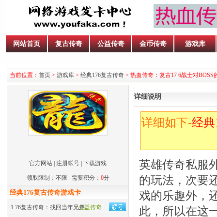
网站首页
复古传奇
公益传奇
金币传奇
游戏库
当前位置：
首页
>
游戏库
>
经典176复古传奇
> 热血传奇：复古17 6战士对BOS
详细说明
详细如下-
经典
英雄传奇私服
官方网站
|
注册帐号
|
下载游戏
的玩法，次要
领取限制：不限 需要积分：
0
分
经典176复古传奇游戏卡
戏的乐趣外，
·
1.76复古传奇：找回当年兄弟
公益传奇
此，所以在这一