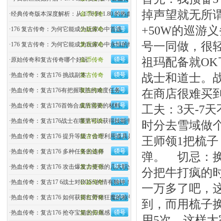
掉声望就无所谓
·
经典传奇版本深度解析：从 1.70 到 1.80 的热血变迁
金币传奇
+50W的巡游
·
176 复古传奇：为何它能成为玩家心中首选
公益传奇
号一同做，很
·
176 复古传奇：为何它能成为玩家心中永恒的经典？
复古传奇
祖玛配备就O
·
原始传奇和复古传奇哪个好玩
金币传奇
·
热血传奇：复古176 挑战副本
复古传奇
战士和道士。
·
热血传奇：复古176有把握取胜的难度任务
复古传奇
在商店很难买
·
热血传奇：复古176首饰合成所需要的材料
复古传奇
工夫：3天-7
·
热血传奇：复古176战士在哪里可以获得技能书
复古传奇
时分去雪域做个
·
热血传奇：复古176 提升等级？合理利用道具是关键
复古传奇
王师领1把梳
·
热血传奇：复古176 多种任务的选择
复古传奇
弹。 切忌：
·
热血传奇：复古176 攻击爆发力更强的几大职业
复古传奇
分把牛打疯的
·
热血传奇：复古17 6战士对BOSS的情有独钟！
公益传奇
一万多了吧，
·
热血传奇：复古176 如何获得红野猪狂魔的称号？
复古传奇
到，而用梳子换
·
热血传奇：复古176 抢夺宝箱的归属感
复古传奇
用5次，这样大