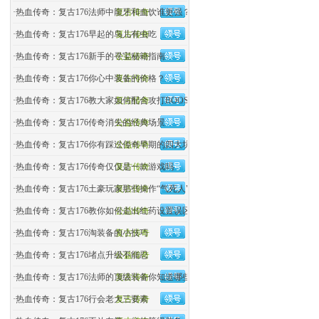
·
热血传奇：复古176法师中龍牙和血饮谁更强？
复古传奇
·
热血传奇：复古176早起的鸟儿有虫吃
复古传奇
·
热血传奇：复古176新手的寻宝秘籍指南
公益传奇
·
热血传奇：复古176你心中装备的价格？
复古传奇
·
热血传奇：复古176教大家如何配合攻打BOOS
复古传奇
·
热血传奇：复古176传奇消失的经典场景
公益传奇
·
热血传奇：复古176你有踩过传奇早期的四大坑吗？
公益传奇
·
热血传奇：复古176传奇仅仅是一款游戏吗
复古传奇
·
热血传奇：复古176土豪玩家那些操作“气死人"
复古传奇
·
热血传奇：复古176教你如何走出红药设置误区
公益传奇
·
热血传奇：复古176淘装备的小技巧
复古传奇
·
热血传奇：复古176堵点升级不能忍
公益传奇
·
热血传奇：复古176法师的顶级装备你知道哪些
复古传奇
·
热血传奇：复古176行会老大三要素
复古传奇