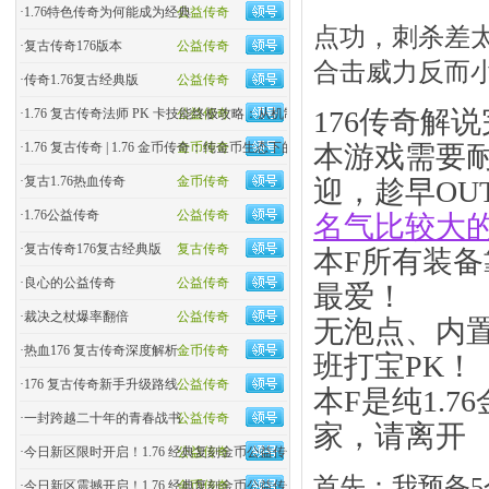
·
1.76特色传奇为何能成为经典
公益传奇
点功，刺杀差
·
复古传奇176版本
公益传奇
合击威力反而
·
传奇1.76复古经典版
公益传奇
176传奇解
·
1.76 复古传奇法师 PK 卡技能终极攻略：从机制到实战
公益传奇
·
1.76 复古传奇 | 1.76 金币传奇：纯金币生态下的玛法�
金币传奇
本游戏需要
·
复古1.76热血传奇
金币传奇
迎，趁早OU
·
1.76公益传奇
公益传奇
名气比较大
·
复古传奇176复古经典版
复古传奇
本F所有装
·
良心的公益传奇
公益传奇
最爱！
·
裁决之杖爆率翻倍
公益传奇
无泡点、内
·
热血176 复古传奇深度解析
金币传奇
班打宝PK！
·
176 复古传奇新手升级路线
公益传奇
本F是纯1.
·
一封跨越二十年的青春战书
公益传奇
家，请离开
·
今日新区限时开启！1.76 经典复刻金币公益传奇
公益传奇
首先：我预备
·
今日新区震撼开启！1.76 经典复刻金币公益传奇，零氪�
金币传奇