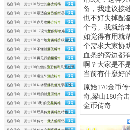
·
热血传奇：复古176 战士的各大称号
复古传奇
备，我建议接缝
·
热血传奇：复古176 最适合自己的武器
复古传奇
也不好失掉配备
·
热血传奇：复古176 赤月攻略
复古传奇
个号。我就给
·
热血传奇：复古176 +7没你想的那么难
复古传奇
如觉得有用就
·
热血传奇：复古176 这个地方英雄升级超快！
复古传奇
个需求大家协
·
热血传奇：复古176 不懂就要问嘛！
复古传奇
血条的旁边都
·
热血传奇：复古176 再见我的至爱
公益传奇
啊？大家是不
·
热血传奇：复古176白嫖的星王套和凤天魔甲
复古传奇
当前有什麼好
·
热血传奇：复古176 道道VS道战
复古传奇
·
热血传奇：复古176 斗转星移到底削弱了谁
复古传奇
原始170金币传
·
热血传奇：复古176 玩的就是回忆！
复古传奇
奇,梁山180合
·
热血传奇：复古176 ”我“的完美英雄
公益传奇
金币传奇
·
热血传奇：复古176 经典传奇英雄的特色
复古传奇
·
热血传奇：复古176 传奇一代人的回忆
复古传奇