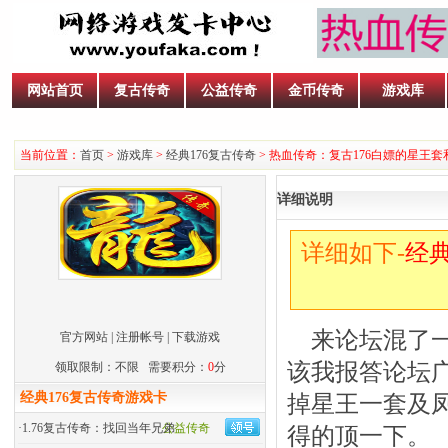
网站首页
复古传奇
公益传奇
金币传奇
游戏库
当前位置：
首页
>
游戏库
>
经典176复古传奇
> 热血传奇：复古176白嫖的星王
详细说明
详细如下-
经典
来论坛混了一
官方网站
|
注册帐号
|
下载游戏
该我报答论坛
领取限制：不限 需要积分：
0
分
经典176复古传奇游戏卡
掉星王一套及
·
1.76复古传奇：找回当年兄弟
公益传奇
得的顶一下。