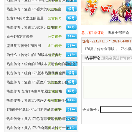
·
热血传奇：复古176 传奇之刺客装备大揭秘
复古传奇
·
热血传奇：复古176强大的职业组合
复古传奇
·
复古176传奇之血的较量
复古传奇
·
热血传奇：复古176武器升级攻略
复古传奇
总共有1条评论，
查看全部评论
·
新开176复古传奇
公益传奇
游客 (223.241.13.*) 2021-04-08 
·
盛世复古传奇1.76官网
金币传奇
176复古传奇金币版，1.76小
·
为什么《传奇》的1.76版本最经典?
公益传奇
‖内容评论
(登陆会员进行评价
·
热血传奇：经典的176版本，是传奇的巅峰之作吗？
复古传奇
·
复古传奇：经典1.76版本热潮风靡全网
复古传奇
·
热血传奇：复古176恶魔广场的魔鬼步伐
复古传奇
·
热血传奇:复古176生肖地图走法攻略
复古传奇
·
热血传奇：复古176诱惑之光可以招什么
复古传奇
会员帐号：
·
176传奇经典回忆我们逝去的青春岁
金币传奇
·
热血传奇：复古176你有哪些运气爆棚的经历？
复古传奇
·
热血传奇：复古176 传奇陪你走过二十年
复古传奇