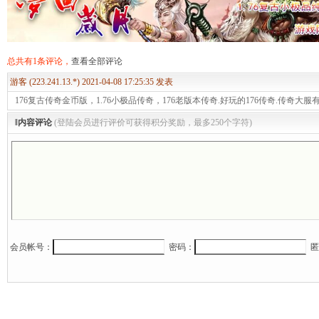
血变迁
总共有1条评论，
查看全部评论
经典？
游客 (223.241.13.*) 2021-04-08 17:25:35 发表
176复古传奇金币版，1.76小极品传奇，176老版本传奇.好玩的176传奇.传奇大服
‖内容评论
(登陆会员进行评价可获得积分奖励，最多250个字符)
书
是关键
业
会员帐号：
密码：
匿
号？