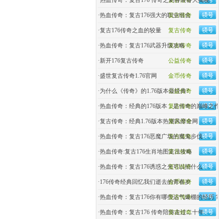
·
热血传奇：复古176 传奇之刺客装备大揭秘
复古传奇
·
热血传奇：复古176强大的职业组合
复古传奇
·
复古176传奇之血的较量
复古传奇
·
热血传奇：复古176武器升级攻略
复古传奇
·
新开176复古传奇
公益传奇
·
盛世复古传奇1.76官网
金币传奇
·
为什么《传奇》的1.76版本最经典?
公益传奇
·
热血传奇：经典的176版本，是传奇的巅峰之
复古传奇
·
复古传奇：经典1.76版本热潮风靡全网
复古传奇
·
热血传奇：复古176恶魔广场的魔鬼步伐
复古传奇
·
热血传奇:复古176生肖地图走法攻略
复古传奇
·
热血传奇：复古176诱惑之光可以招什么
复古传奇
·
176传奇经典回忆我们逝去的青春岁
金币传奇
·
热血传奇：复古176你有哪些运气爆棚的经历
复古传奇
·
热血传奇：复古176 传奇陪你走过二十年
复古传奇