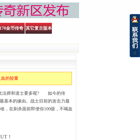
170金币传奇
其它复古版本
之血的较量
比法师和道士要多呢? 如今的传
的最基本的缘由。战士目前的攻击力最
啥，在刺杀面前即便你100级，不喝血
UT！