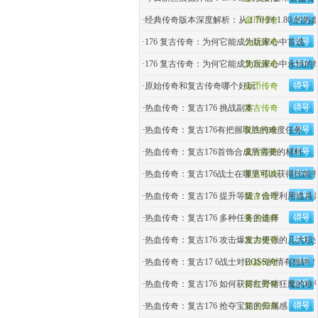
·
经典传奇版本深度解析：从 1.70 到 1.80 的热
金币传奇
·
176 复古传奇：为何它能成为玩家心中首选
公益传奇
·
176 复古传奇：为何它能成为玩家心中永恒的
复古传奇
·
原始传奇和复古传奇哪个好玩
金币传奇
·
热血传奇：复古176 挑战副本
复古传奇
·
热血传奇：复古176有把握取胜的难度任务
复古传奇
·
热血传奇：复古176首饰合成所需要的材料
复古传奇
·
热血传奇：复古176战士在哪里可以获得技能
复古传奇
·
热血传奇：复古176 提升等级？合理利用道具
复古传奇
·
热血传奇：复古176 多种任务的选择
复古传奇
·
热血传奇：复古176 攻击爆发力更强的几大职
复古传奇
·
热血传奇：复古17 6战士对BOSS的情有独钟！
公益传奇
·
热血传奇：复古176 如何获得红野猪狂魔的称
复古传奇
·
热血传奇：复古176 抢夺宝箱的归属感
复古传奇