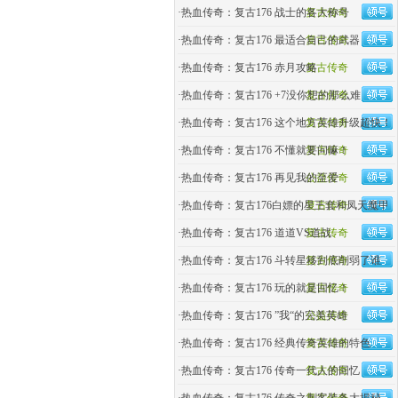
·
热血传奇：复古176 战士的各大称号
复古传奇
·
热血传奇：复古176 最适合自己的武器
复古传奇
·
热血传奇：复古176 赤月攻略
复古传奇
·
热血传奇：复古176 +7没你想的那么难
复古传奇
·
热血传奇：复古176 这个地方英雄升级超快！
复古传奇
·
热血传奇：复古176 不懂就要问嘛！
复古传奇
·
热血传奇：复古176 再见我的至爱
公益传奇
·
热血传奇：复古176白嫖的星王套和凤天魔甲
复古传奇
·
热血传奇：复古176 道道VS道战
复古传奇
·
热血传奇：复古176 斗转星移到底削弱了谁
复古传奇
·
热血传奇：复古176 玩的就是回忆！
复古传奇
·
热血传奇：复古176 ”我“的完美英雄
公益传奇
·
热血传奇：复古176 经典传奇英雄的特色
复古传奇
·
热血传奇：复古176 传奇一代人的回忆
复古传奇