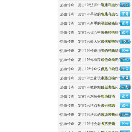
·
热血传奇：复古176法师中龍牙和血饮谁更强
复古传奇
·
热血传奇：复古176早起的鸟儿有虫吃
复古传奇
·
热血传奇：复古176新手的寻宝秘籍指南
公益传奇
·
热血传奇：复古176你心中装备的价格？
复古传奇
·
热血传奇：复古176教大家如何配合攻打BOOS
复古传奇
·
热血传奇：复古176传奇消失的经典场景
公益传奇
·
热血传奇：复古176你有踩过传奇早期的四大
公益传奇
·
热血传奇：复古176传奇仅仅是一款游戏吗
复古传奇
·
热血传奇：复古176土豪玩家那些操作“气死人"
复古传奇
·
热血传奇：复古176教你如何走出红药设置误
公益传奇
·
热血传奇：复古176淘装备的小技巧
复古传奇
·
热血传奇：复古176堵点升级不能忍
公益传奇
·
热血传奇：复古176法师的顶级装备你知道哪
复古传奇
·
热血传奇：复古176行会老大三要素
复古传奇