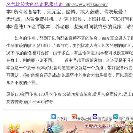
名气比较大的传奇私服传奇
http://www.yfaka.com/
本F所有装备靠打，无元宝、赌博、散人必选、骨灰最爱！
无泡点、内置免费挂机，方便上班族，上班挂机，下班打宝P
本F是纯1.76金币版本，养老服，想短时间就终极的玩家，请
机制到实战
如今的传奇，辞别了以前配备良莠不齐的传奇，如今完全进入了配
下的玛法�
生命依赖的职业!)战BB上了49当前，要挑比本人高5-10级的别的
况下,战的配备相对要好，由于多血，有生命保证,根本都可以设置80
在身上，别的职业则不同。 道主号越晋级越废物，道道要是不具
本就是一个废号!根本好配备对道道来说就是一个负担，带好配备出
可否认，很好的组合还是战战!以最弱小的生命力做爲根底，再以最
永久不败的位置。
原始170金币传奇,170月卡传奇,公益70复古传奇,蓝月76金币传奇,梁山1
复古传奇,丽江80金币传奇
分享到：
新浪微博
百度搜藏
腾讯微博
奇
传奇，零氪�