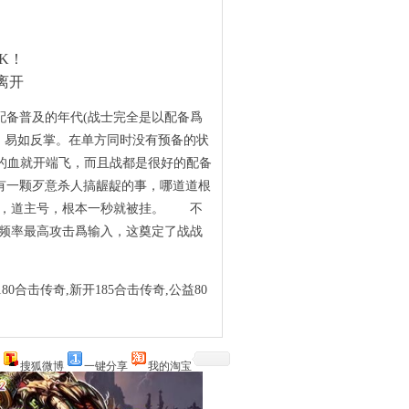
K！
离开
备普及的年代(战士完全是以配备爲
职业，易如反掌。在单方同时没有预备的状
0的血就开端飞，而且战都是很好的配备
有一颗歹意杀人搞龌龊的事，哪道道根
去，道主号，根本一秒就被挂。 不
高频率最高攻击爲输入，这奠定了战战
80合击传奇,新开185合击传奇,公益80
搜狐微博
一键分享
我的淘宝