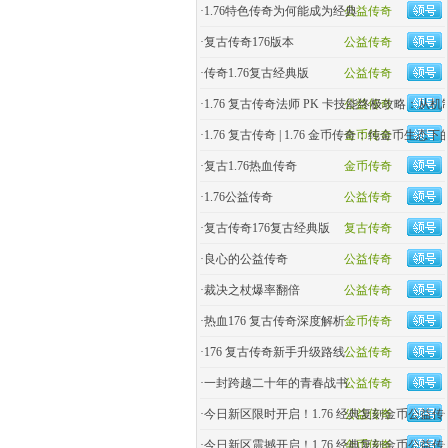
·
1.76特色传奇为何能成为经典
公益传奇
·
复古传奇176版本
公益传奇
·
传奇1.76复古经典版
公益传奇
·
1.76 复古传奇法师 PK 卡技能终极攻略：从
公益传奇
·
1.76 复古传奇 | 1.76 金币传奇：纯金币生态
金币传奇
·
复古1.76热血传奇
金币传奇
·
1.76公益传奇
公益传奇
·
复古传奇176复古经典版
复古传奇
·
良心的公益传奇
公益传奇
·
裁决之杖爆率翻倍
公益传奇
·
热血176 复古传奇深度解析
金币传奇
·
176 复古传奇新手升级路线
公益传奇
·
一封跨越二十年的青春战书
公益传奇
·
今日新区限时开启！1.76 经典复刻金币公益传
公益传奇
·
今日新区震撼开启！1.76 经典复刻金币公益
金币传奇